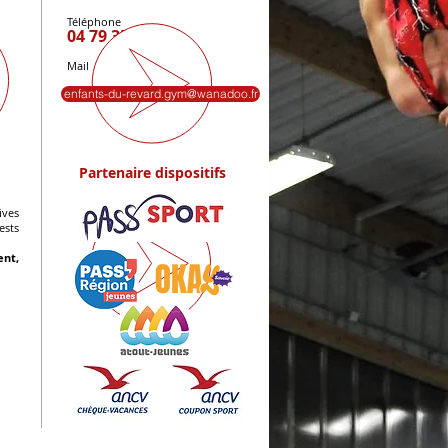
Téléphone
04 79 350 647
Mail
enfants-du-revard.gym@wanadoo.fr
Partenaire dispositifs
ives
sts
nt,