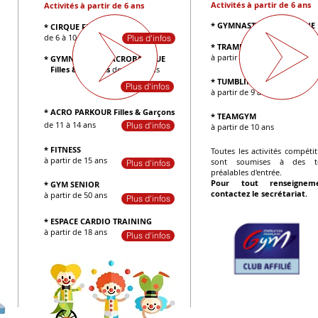
Activités à partir de 6 ans
Activités à partir de 6
ans
* GYMNASTIQUE FEMININE
* CIRQUE Filles & Garçons
de 6 à 10 ans
Plus d'infos
* TRAMPOLINE
à partir de 7 ans
* GYMNASTIQUE ACROBATIQUE
Filles & garçons
de 7 à 14 ans
* TUMBLING
Plus d'infos
à partir de 9 ans
* ACRO P
A
RK
OUR Filles & Garçons
* TEAMGYM
de 11 à 14 ans
Plus d'infos
à partir de 10 ans
PARKOUR
* FITNESS
Toutes les activités compétit
à partir de 15 ans
sont soumises à des te
Plus d'infos
préalables d'entrée.
Pour tout renseigneme
* GYM SENIOR
contactez le secrétariat.
à partir de 50 ans
Plus d'infos
* ESPACE CARDIO TRAINING
à partir de 18 ans
Plus d'infos