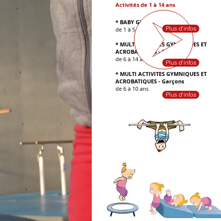
Activités de 1 à 14 ans
* BABY GYM
Plus d'infos
de 1 à 5 ans
* MULTI ACTIVITES GYMNIQUES ET
ACROBATIQUES - Filles
de 6 à 14 ans
Plus d'infos
*
MULTI ACTIVITES GYMNIQUES ET
ACROBATIQUES - Garçons
de 6 à 10
ans
Plus d'infos