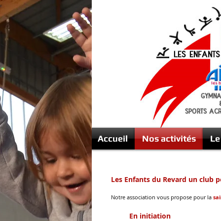
Accueil
Nos activités
Le
Les Enfants du Revard un club p
Notre association vous propose pour la
sa
En initiation