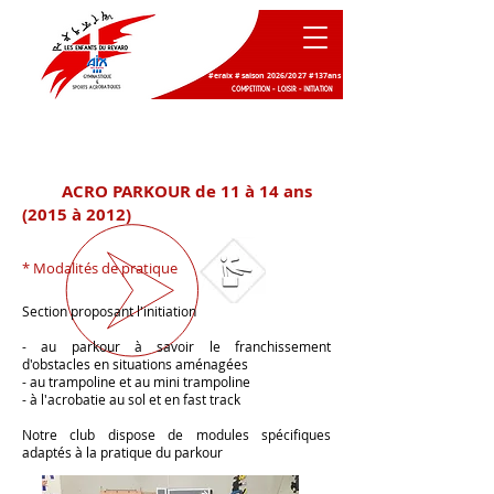
#eraix #saison 2026/2027 #137ans
Bienvenue sur le site
ACRO PARKOUR de 11
à 14 ans
internet des Enfants du
(2015 à 2012)
Revard !
* Modalités de pratique
Section proposant
l'initiation
- a
u
pa
rkour à savoir le
franchissement
d'obstacles en situations aménagées
- au trampoline et
au
mini trampoline
- à l'acrobatie au sol et
en
fast track
Notre club dispose de modules spécifiques
adaptés à la pratique du parkour