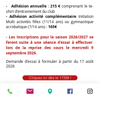
- Adhésion annuelle : 215
€
comprenant le te-
shirt d'entrainement du club
- Adhésion activité complémentaire
Initiation
Multi activités filles (11/14 ans) ou gymnastique
acrobatique (7/14 ans) :
165€
- Les Inscriptions pour la saison 2026/2027 se
feront suite à une séance d'essai à effectuer
lors de la reprise des cours le
mercredi 9
septembre 2026.
Demande d'essai à formuler à partir du 17 août
2026
Cliquez ici dès le 17/08 !
Suite à la
séance d'essai nous vous transmettrons
un mail afin d'
effectuer la demande d'ins
cription
en ligne.