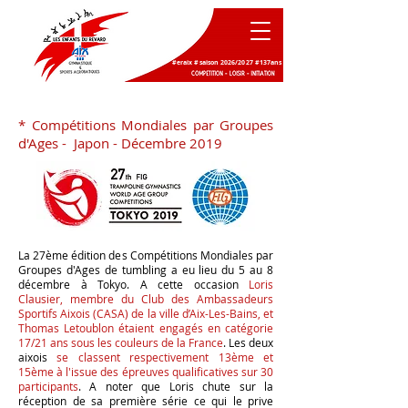
#eraix #saison 2026/2027 #137ans
* Compétitions Mondiales par Groupes
d'Ages - Japon - Décembre 2019
La 27ème édition des Compétitions Mondiales par
Groupes d'Ages de tumbling a eu lieu du 5 au 8
décembre à Tokyo. A cette occasion
Loris
Clausier, membre du Club des Ambassadeurs
Sportifs Aixois (CASA) de la ville d’Aix-Les-Bains, et
Thomas Letoublon étaient engagés en catégorie
17/21 ans sous les couleurs de la France
. Les deux
aixois
se classent respectivement 13ème et
15ème à l'issue des épreuves qualificatives sur 30
participants
. A noter que Loris chute sur la
réception de sa première série ce qui le prive