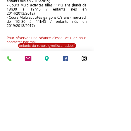
enfants nés en 2016/2015)
- Cours Multi activités filles 11/13 a
ns (lundi de
18h30 à 19h45 / enfants nés en
2014/2013/2012)
- Cours Multi activités garçons 6/8 ans (mercredi
de 10h30 à 11h45 / enfants nés en
2019/2018/2017)
Pour rés
erver une séance d'essai veuillez nous
contacter par mail
enfants-du-revard.gym@wanadoo.fr
en nous indiqu
ant l
e cours souhaité ci-dessus, le
nom, prén
om, date de naissan
ce de votre enfant
ainsi que votre numéro de téléphone portable.
Nous vous confirmerons par retour de mail la
possibilité pour votre enfant d'effectuer ou no
n
sa séance d'essai
suivant les disponibilités
restantes au niveau du cours demandé.
Retour nos activités