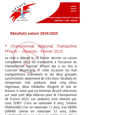
#eraix #saison 2026/2027 #137ans
Résultats saison 2024/2025
* Championnat Régional Trampoline
FFGym - Cournon - Février 2025
Le club a débuté le 15 février dernier sa saison
compétitive 2025 en trampoline à l’occasion du
championnat régional FFGym qui a eu lieu à
Cournon d’Auvergne. A cette occasion les huit
trampolinistes individuels et les deux groupes
synchronisés obtiennent de très bons résultats en
remportant huit podiums dont cinq titres
régionaux, deux médailles d’argent et une en
bronze. A noter que six minimas de pré-sélections
sur sept sont déjà obtenus pour le Championnat
de France 2025. Les podiums sont réalisés par
Livia SERET (1ère en nationale 9 ans), Siméon
YABAGABO (1er en nationale 11 ans), Eva VIEIRA
GIRARD (3ème en nationale 12 ans), Eden